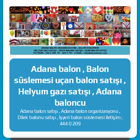
Adana balon , Balon
süslemesi uçan balon satışı ,
Helyum gazı satışı , Adana
baloncu
Adana balon satışı , Adana balon organizasyonu ,
Dilek balonu satışı , İşyeri balon süslemesi iletişim ;
444 0 209