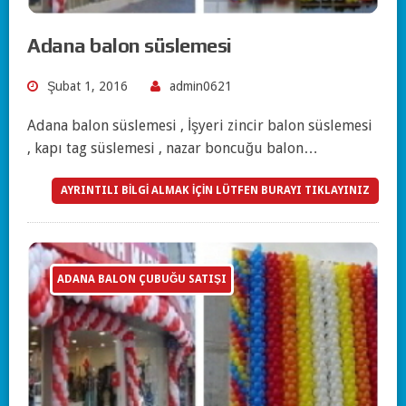
Adana balon süslemesi
Şubat 1, 2016
admin0621
Adana balon süslemesi , İşyeri zincir balon süslemesi
, kapı tag süslemesi , nazar boncuğu balon…
AYRINTILI BİLGİ ALMAK İÇİN LÜTFEN BURAYI TIKLAYINIZ
ADANA BALON ÇUBUĞU SATIŞI