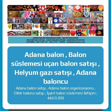
Adana balon , Balon
süslemesi uçan balon satışı ,
Helyum gazı satışı , Adana
baloncu
Adana balon satışı , Adana balon organizasyonu ,
Dilek balonu satışı , İşyeri balon süslemesi iletişim ;
444 0 209