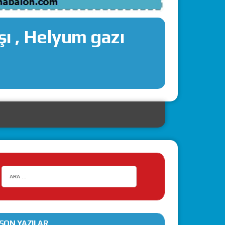
ı , Helyum gazı
SON YAZILAR