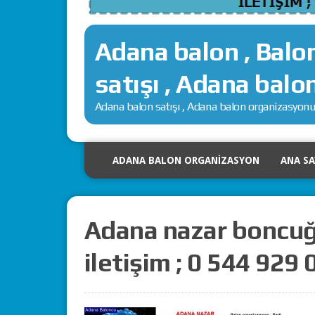
Adana balon , Balo
satışı , Adana balo
Adana balon satışı , Adana balon organizasyonu ,
ADANA BALON ORGANIZASYON
ANA S
Adana nazar boncuğ
iletişim ; 0 544 929 