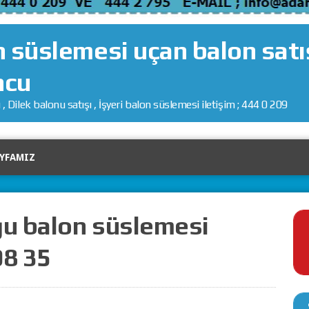
n süslemesi uçan balon satış
ncu
 Dilek balonu satışı , İşyeri balon süslemesi iletişim ; 444 0 209
AYFAMIZ
u balon süslemesi
08 35